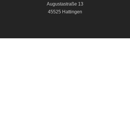
Augustastraße 13
45525 Hattingen
info@cvjm-hattingen.de
+49 2324 21314