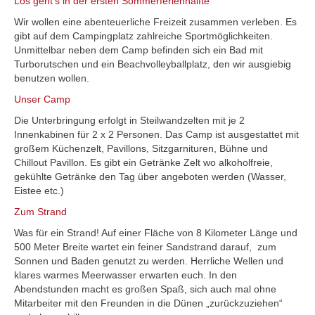
Los geht’s in der ersten Sommerferienhälfte
Wir wollen eine abenteuerliche Freizeit zusammen verle­ben. Es
gibt auf dem Campingplatz zahlreiche Sportmöglichkeiten.
Unmittelbar neben dem Camp befinden sich ein Bad mit
Turborutschen und ein Beachvolleyballplatz, den wir ausgiebig
benutzen wollen.
Unser Camp
Die Unterbringung erfolgt in Steilwandzelten mit je 2
Innenkabinen für 2 x 2 Personen. Das Camp ist ausgestattet mit
großem Küchenzelt, Pavillons, Sitzgarnituren, Bühne und
Chillout Pavillon. Es gibt ein Getränke Zelt wo alkoholfreie,
gekühlte Getränke den Tag über angeboten werden (Wasser,
Eistee etc.)
Zum Strand
Was für ein Strand! Auf einer Fläche von 8 Kilometer Länge und
500 Meter Breite wartet ein feiner Sandstrand darauf, zum
Sonnen und Baden genutzt zu werden. Herrliche Wellen und
klares warmes Meerwasser erwarten euch. In den
Abendstunden macht es großen Spaß, sich auch mal ohne
Mitarbeiter mit den Freunden in die Dünen „zurückzuziehen“