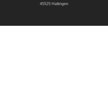
45525 Hattingen
info@cvjm-hattingen.de
+49 2324 21314