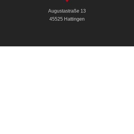
Augustastraße 13
45525 Hattingen
info@cvjm-hattingen.de
+49 2324 21314