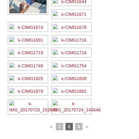
◄
1
2
3
►