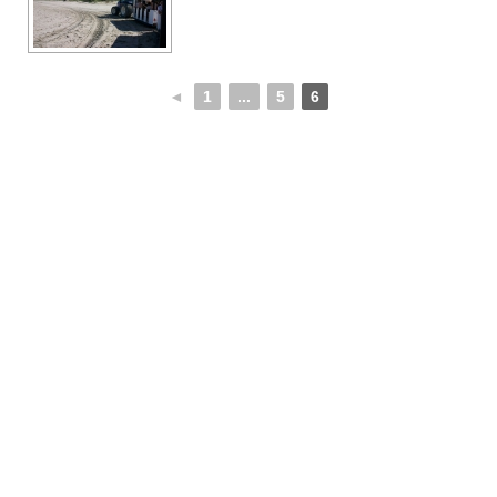
◄
1
...
5
6