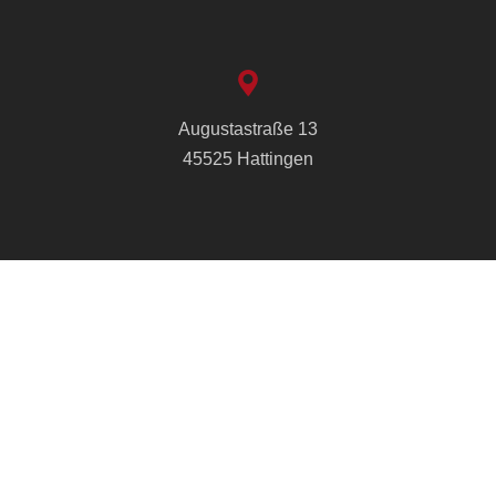
Augustastraße 13
45525 Hattingen
info@cvjm-hattingen.de
+49 2324 21314